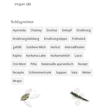
Vegan
(8)
Schlagwörter
Ayurveda
Chutney
Doshas
Eintopf
Ernährung
Ernährungsbildung
Ernährungstipps
Frühstück
gefüllt
Goldene Milch
Herbst
Intervallfasten
Kapha
Kurkuma Latte
Kurkumamilch
Lassi
Ost-West
Pitta
Ratatouille ayurvedisch
Rezept
Rezepte
Schlummertrunk
Suppen
Vata
Winter
Wraps