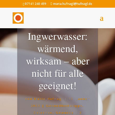
07141 240 499
maria.hufnagl@hufnagl.de
Ingwerwasser:
wärmend,
wirksam – aber
nicht für alle
geeignet!
von
Maria Hufnagl
|
10. Januar
2026
|
Gesundheitstipps
,
Getränke
,
Gewürze
| 2