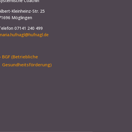
Systemische Coachin
Albert-Kleinheinz-Str. 25
71696 Möglingen
Telefon 07141 240 499
maria.hufnagl@hufnagl.de
» BGF (Betriebliche
Gesundheitsförderung)