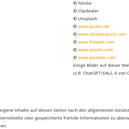
© fotolia
© Clipdealer
© Unsplash
©
www.pixelio.de
©
www.shutterstock.com
©
www.freepik.com
©
www.pexels.com
©
www.pixabay.com
Einige Bilder
auf dieser We
(z.B. ChatGPT/DALL-E von O
eigene Inhalte auf diesen Seiten nach den allgemeinen Gesetze
, übermittelte oder gespeicherte fremde Informationen zu üb
sen.