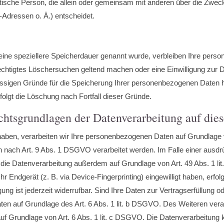
uristische Person, die allein oder gemeinsam mit anderen über die Zwec
Adressen o. Ä.) entscheidet.
eine speziellere Speicherdauer genannt wurde, verbleiben Ihre pers
rechtigtes Löschersuchen geltend machen oder eine Einwilligung zur 
lässigen Gründe für die Speicherung Ihrer personenbezogenen Daten h
folgt die Löschung nach Fortfall dieser Gründe.
htsgrundlagen der Datenverarbeitung auf dies
t haben, verarbeiten wir Ihre personenbezogenen Daten auf Grundlage v
 nach Art. 9 Abs. 1 DSGVO verarbeitet werden. Im Falle einer ausdrü
t die Datenverarbeitung außerdem auf Grundlage von Art. 49 Abs. 1 li
Ihr Endgerät (z. B. via Device-Fingerprinting) eingewilligt haben, erfo
ng ist jederzeit widerrufbar. Sind Ihre Daten zur Vertragserfüllung o
ten auf Grundlage des Art. 6 Abs. 1 lit. b DSGVO. Des Weiteren verarb
d auf Grundlage von Art. 6 Abs. 1 lit. c DSGVO. Die Datenverarbeitun