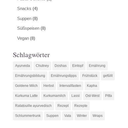
Snacks
(4)
Suppen
(8)
Süßspeisen
(8)
Vegan
(8)
Schlagwörter
Ayurveda
Chutney
Doshas
Eintopf
Ernährung
Ernährungsbildung
Ernährungstipps
Frühstück
gefüllt
Goldene Milch
Herbst
Intervallfasten
Kapha
Kurkuma Latte
Kurkumamilch
Lassi
Ost-West
Pitta
Ratatouille ayurvedisch
Rezept
Rezepte
Schlummertrunk
Suppen
Vata
Winter
Wraps