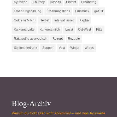
Ayurveda
Chutney
Doshas
Eintopf
Ernährung
Ernährungsbildung
Ernährungstipps
Frühstück
gefüllt
Goldene Milch
Herbst
Intervallfasten
Kapha
Kurkuma Latte
Kurkumamilch
Lassi
Ost-West
Pitta
Ratatouille ayurvedisch
Rezept
Rezepte
Schlummertrunk
Suppen
Vata
Winter
Wraps
Blog-Archiv
Warum du trotz Diät nicht abnimmst – und was Ayurveda