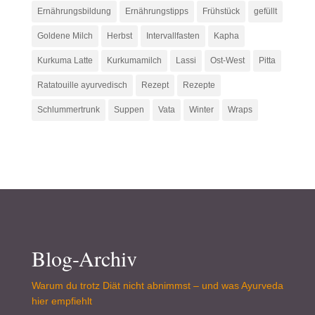
Ernährungsbildung
Ernährungstipps
Frühstück
gefüllt
Goldene Milch
Herbst
Intervallfasten
Kapha
Kurkuma Latte
Kurkumamilch
Lassi
Ost-West
Pitta
Ratatouille ayurvedisch
Rezept
Rezepte
Schlummertrunk
Suppen
Vata
Winter
Wraps
Blog-Archiv
Warum du trotz Diät nicht abnimmst – und was Ayurveda
hier empfiehlt