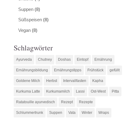
Suppen
(8)
Süßspeisen
(8)
Vegan
(8)
Schlagwörter
Ayurveda
Chutney
Doshas
Eintopf
Ernährung
Ernährungsbildung
Ernährungstipps
Frühstück
gefüllt
Goldene Milch
Herbst
Intervallfasten
Kapha
Kurkuma Latte
Kurkumamilch
Lassi
Ost-West
Pitta
Ratatouille ayurvedisch
Rezept
Rezepte
Schlummertrunk
Suppen
Vata
Winter
Wraps