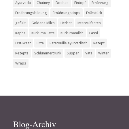
Ayurveda
Chutney
Doshas
Eintopf
Ernährung
Ernährungsbildung
Ernährungstipps
Frühstück
gefüllt
Goldene Milch
Herbst
Intervallfasten
Kapha
Kurkuma Latte
Kurkumamilch
Lassi
Ost-West
Pitta
Ratatouille ayurvedisch
Rezept
Rezepte
Schlummertrunk
Suppen
Vata
Winter
Wraps
Blog-Archiv