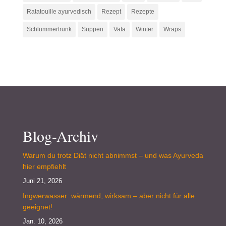
Ratatouille ayurvedisch
Rezept
Rezepte
Schlummertrunk
Suppen
Vata
Winter
Wraps
Blog-Archiv
Warum du trotz Diät nicht abnimmst – und was Ayurveda
hier empfiehlt
Juni 21, 2026
Ingwerwasser: wärmend, wirksam – aber nicht für alle
geeignet!
Jan. 10, 2026