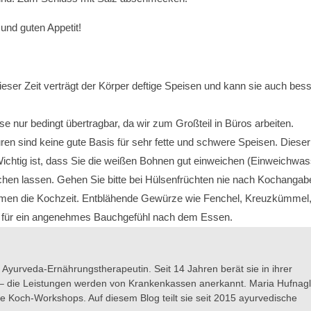
nd guten Appetit!
ieser Zeit verträgt der Körper deftige Speisen und kann sie auch bes
se nur bedingt übertragbar, da wir zum Großteil in Büros arbeiten.
 sind keine gute Basis für sehr fette und schwere Speisen. Dieser
 Wichtig ist, dass Sie die weißen Bohnen gut einweichen (Einweichwa
hen lassen. Gehen Sie bitte bei Hülsenfrüchten nie nach Kochangab
mmen die Kochzeit. Entblähende Gewürze wie Fenchel, Kreuzkümmel
n für ein angenehmes Bauchgefühl nach dem Essen.
e Ayurveda-Ernährungstherapeutin. Seit 14 Jahren berät sie in ihrer
ne – die Leistungen werden von Krankenkassen anerkannt. Maria Hufnag
he Koch-Workshops. Auf diesem Blog teilt sie seit 2015 ayurvedische