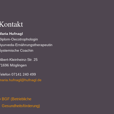
Kontakt
Maria Hufnagl
Diplom-Oecotrophologin
Ayurveda-Ernährungstherapeutin
Systemische Coachin
Albert-Kleinheinz-Str. 25
71696 Möglingen
Telefon 07141 240 499
maria.hufnagl@hufnagl.de
» BGF (Betriebliche
Gesundheitsförderung)