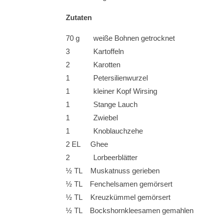
Zutaten
70 g weiße Bohnen getrocknet
3 Kartoffeln
2 Karotten
1 Petersilienwurzel
1 kleiner Kopf Wirsing
1 Stange Lauch
1 Zwiebel
1 Knoblauchzehe
2 EL Ghee
2 Lorbeerblätter
½ TL Muskatnuss gerieben
½ TL Fenchelsamen gemörsert
½ TL Kreuzkümmel gemörsert
½ TL Bockshornkleesamen gemahlen