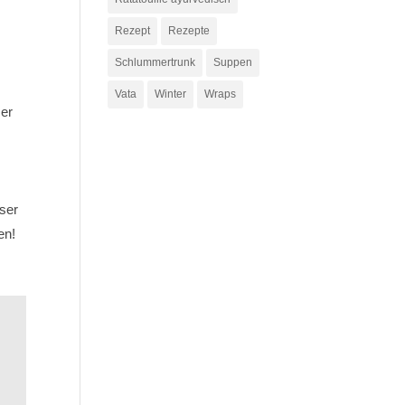
Rezept
Rezepte
Schlummertrunk
Suppen
Vata
Winter
Wraps
ser
sser
en!
,
l