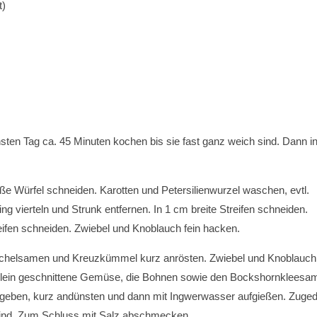
t)
en Tag ca. 45 Minuten kochen bis sie fast ganz weich sind. Dann in
ße Würfel schneiden. Karotten und Petersilienwurzel waschen, evtl.
g vierteln und Strunk entfernen. In 1 cm breite Streifen schneiden.
eifen schneiden. Zwiebel und Knoblauch fein hacken.
Fenchelsamen und Kreuzkümmel kurz anrösten. Zwiebel und Knoblauch
 klein geschnittene Gemüse, die Bohnen sowie den Bockshornkleesa
ugeben, kurz andünsten und dann mit Ingwerwasser aufgießen. Zuge
 sind. Zum Schluss mit Salz abschmecken.