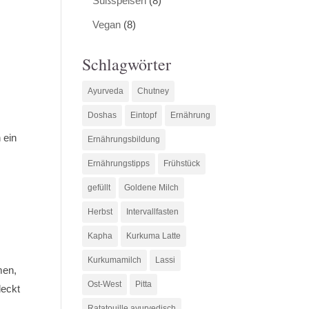
Süßspeisen
(8)
Vegan
(8)
Schlagwörter
Ayurveda
Chutney
Doshas
Eintopf
Ernährung
 ein
Ernährungsbildung
Ernährungstipps
Frühstück
gefüllt
Goldene Milch
Herbst
Intervallfasten
Kapha
Kurkuma Latte
Kurkumamilch
Lassi
men,
Ost-West
Pitta
deckt
Ratatouille ayurvedisch