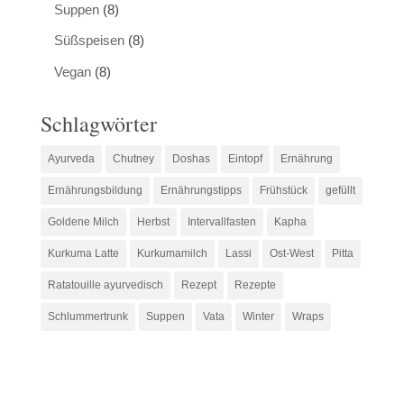
Suppen
(8)
Süßspeisen
(8)
Vegan
(8)
Schlagwörter
Ayurveda
Chutney
Doshas
Eintopf
Ernährung
Ernährungsbildung
Ernährungstipps
Frühstück
gefüllt
Goldene Milch
Herbst
Intervallfasten
Kapha
Kurkuma Latte
Kurkumamilch
Lassi
Ost-West
Pitta
Ratatouille ayurvedisch
Rezept
Rezepte
Schlummertrunk
Suppen
Vata
Winter
Wraps