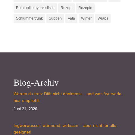
Ratatouille ayurvedisch
Rezept
Rezepte
Schlummertrunk
Suppen
Vata
Winter
Wraps
Blog-Archiv
Warum du trotz Diät nicht abnimmst – und was Ayurveda
hier empfiehlt
Juni 21, 2026
Ingwerwasser: wärmend, wirksam – aber nicht für alle
geeignet!