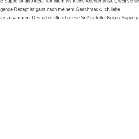
uppe ist also ideal, vor allem als kleine Abendmahlzeit, weil sie w
 folgende Rezept ist ganz nach meinem Geschmack. Ich liebe
bar zusammen. Deshalb stelle ich diese Süßkartoffel-Kokos-Suppe g