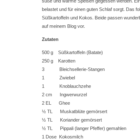
süße und warme Speisen gegessen werden. Eine S
belastet und für einen guten Schlaf sorgt. Das
Süßkartoffeln und Kokos. Beide passen wunder
auf meinem Blog vor.
Zutaten
500 g Süßkartoffeln (Batate)
250 g Karotten
3 Bleichsellerie-Stangen
1 Zwiebel
1 Knoblauchzehe
2 cm Ingwerwurzel
2 EL Ghee
½ TL Muskatblüte gemörsert
½ TL Koriander gemörsert
½ TL Pippali (langer Pfeffer) gemahlen
1 Dose Kokosmilch