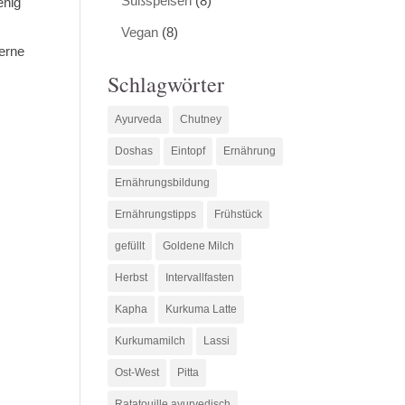
Süßspeisen
(8)
enig
Vegan
(8)
erne
Schlagwörter
Ayurveda
Chutney
Doshas
Eintopf
Ernährung
Ernährungsbildung
Ernährungstipps
Frühstück
gefüllt
Goldene Milch
Herbst
Intervallfasten
Kapha
Kurkuma Latte
Kurkumamilch
Lassi
Ost-West
Pitta
Ratatouille ayurvedisch