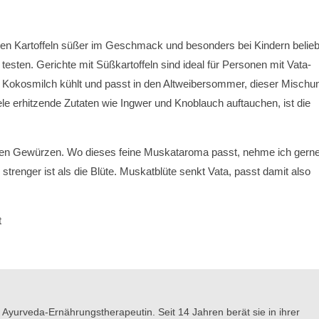
ßen Kartoffeln süßer im Geschmack und besonders bei Kindern belieb
 testen. Gerichte mit Süßkartoffeln sind ideal für Personen mit Vata-
n. Kokosmilch kühlt und passt in den Altweibersommer, dieser Mischu
e erhitzende Zutaten wie Ingwer und Knoblauch auftauchen, ist die
meinen Gewürzen. Wo dieses feine Muskataroma passt, nehme ich gern
trenger ist als die Blüte. Muskatblüte senkt Vata, passt damit also
t
e Ayurveda-Ernährungstherapeutin. Seit 14 Jahren berät sie in ihrer