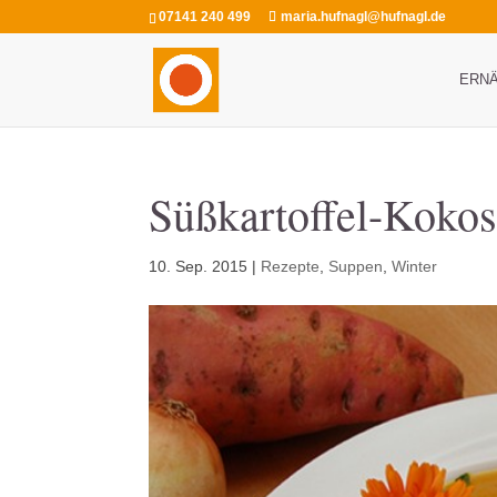
07141 240 499
maria.hufnagl@hufnagl.de
ERN
Süßkartoffel-Koko
10. Sep. 2015
|
Rezepte
,
Suppen
,
Winter