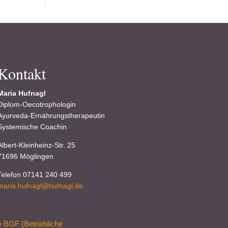
Kontakt
Maria Hufnagl
Diplom-Oecotrophologin
Ayurveda-Ernährungstherapeutin
Systemische Coachin
Albert-Kleinheinz-Str. 25
71696 Möglingen
Telefon 07141 240 499
maria.hufnagl@hufnagl.de
» BGF (Betriebliche