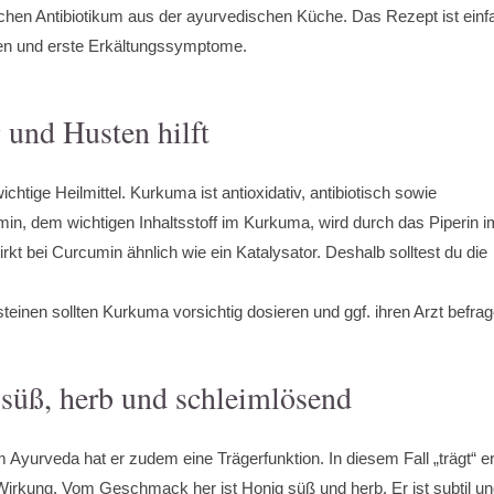
chen Antibiotikum aus der ayurvedischen Küche. Das Rezept ist einf
en und erste Erkältungssymptome.
und Husten hilft
tige Heilmittel. Kurkuma ist antioxidativ, antibiotisch sowie
, dem wichtigen Inhaltsstoff im Kurkuma, wird durch das Piperin i
rkt bei Curcumin ähnlich wie ein Katalysator. Deshalb solltest du die
einen sollten Kurkuma vorsichtig dosieren und ggf. ihren Arzt befrag
süß, herb und schleimlösend
 Ayurveda hat er zudem eine Trägerfunktion. In diesem Fall „trägt“ e
irkung. Vom Geschmack her ist Honig süß und herb. Er ist subtil u