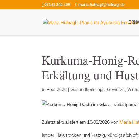
07141 240 499
maria.hufnagl@hufnagl.de
ERN
Kurkuma-Honig-Reze
Erkältung und Hus
6. Feb. 2020
|
Gesundheitstipps
,
Gewürze
,
Winte
Zuletzt aktualisiert am 10/02/2026 von
Maria Hu
Ist der Hals trocken und kratzig, kündigt sich 