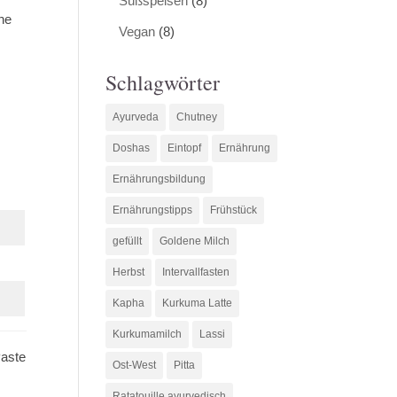
Süßspeisen
(8)
ne
Vegan
(8)
Schlagwörter
Ayurveda
Chutney
Doshas
Eintopf
Ernährung
Ernährungsbildung
Ernährungstipps
Frühstück
gefüllt
Goldene Milch
Herbst
Intervallfasten
Kapha
Kurkuma Latte
Kurkumamilch
Lassi
Paste
Ost-West
Pitta
Ratatouille ayurvedisch