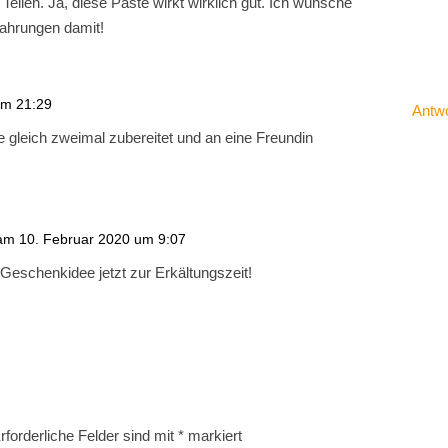
 Teilen. Ja, diese Paste wirkt wirklich gut. Ich wünsche
fahrungen damit!
um 21:29
Antw
 gleich zweimal zubereitet und an eine Freundin
am 10. Februar 2020 um 9:07
e Geschenkidee jetzt zur Erkältungszeit!
rforderliche Felder sind mit
*
markiert