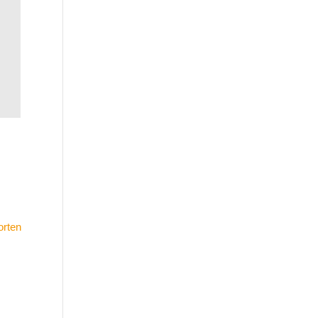
l
orten