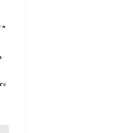
che
es
 mir