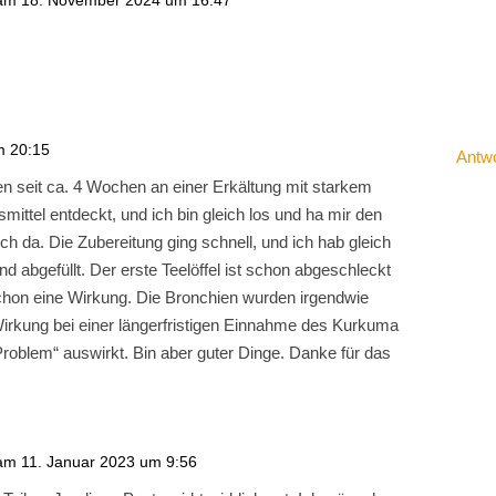
am 18. November 2024 um 16:47
m 20:15
Antw
en seit ca. 4 Wochen an einer Erkältung mit starkem
mittel entdeckt, und ich bin gleich los und ha mir den
ich da. Die Zubereitung ging schnell, und ich hab gleich
d abgefüllt. Der erste Teelöffel ist schon abgeschleckt
schon eine Wirkung. Die Bronchien wurden irgendwie
e Wirkung bei einer längerfristigen Einnahme des Kurkuma
„Problem“ auswirkt. Bin aber guter Dinge. Danke für das
am 11. Januar 2023 um 9:56