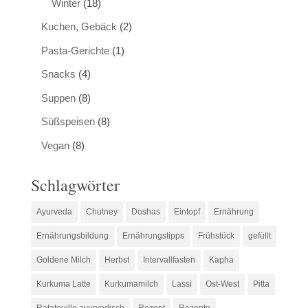
Winter
(18)
Kuchen, Gebäck
(2)
Pasta-Gerichte
(1)
Snacks
(4)
Suppen
(8)
Süßspeisen
(8)
Vegan
(8)
Schlagwörter
Ayurveda
Chutney
Doshas
Eintopf
Ernährung
Ernährungsbildung
Ernährungstipps
Frühstück
gefüllt
Goldene Milch
Herbst
Intervallfasten
Kapha
Kurkuma Latte
Kurkumamilch
Lassi
Ost-West
Pitta
Ratatouille ayurvedisch
Rezept
Rezepte