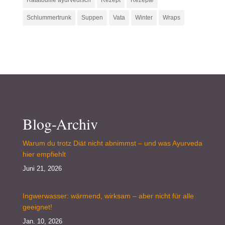
Schlummertrunk
Suppen
Vata
Winter
Wraps
Blog-Archiv
Warum du trotz Diät nicht abnimmst – und was Ayurveda
hier empfiehlt
Juni 21, 2026
Ingwerwasser: wärmend, wirksam – aber nicht für alle
geeignet!
Jan. 10, 2026