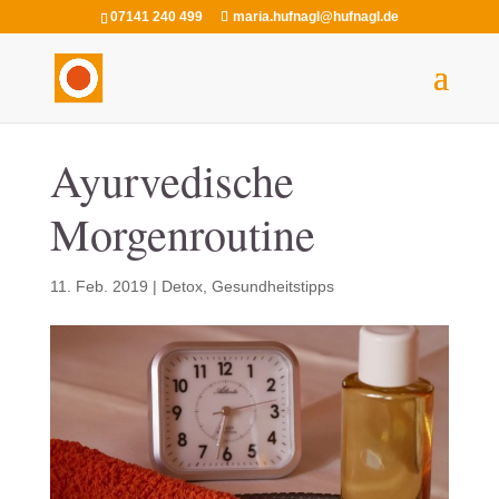
07141 240 499
maria.hufnagl@hufnagl.de
Ayurvedische
Morgenroutine
11. Feb. 2019
|
Detox
,
Gesundheitstipps