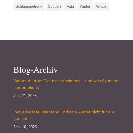
Schlummertrunk
Suppen
Vata
Winter
Wraps
Blog-Archiv
Warum du trotz Diät nicht abnimmst – und was Ayurveda
hier empfiehlt
Juni 21, 2026
Ingwerwasser: wärmend, wirksam – aber nicht für alle
geeignet!
Jan. 10, 2026