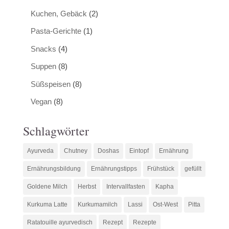
Kuchen, Gebäck
(2)
Pasta-Gerichte
(1)
Snacks
(4)
Suppen
(8)
Süßspeisen
(8)
Vegan
(8)
Schlagwörter
Ayurveda
Chutney
Doshas
Eintopf
Ernährung
Ernährungsbildung
Ernährungstipps
Frühstück
gefüllt
Goldene Milch
Herbst
Intervallfasten
Kapha
Kurkuma Latte
Kurkumamilch
Lassi
Ost-West
Pitta
Ratatouille ayurvedisch
Rezept
Rezepte