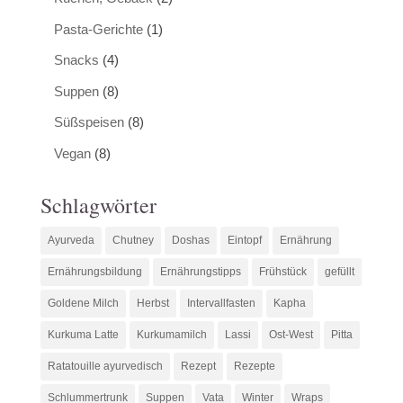
Pasta-Gerichte
(1)
Snacks
(4)
Suppen
(8)
Süßspeisen
(8)
Vegan
(8)
Schlagwörter
Ayurveda
Chutney
Doshas
Eintopf
Ernährung
Ernährungsbildung
Ernährungstipps
Frühstück
gefüllt
Goldene Milch
Herbst
Intervallfasten
Kapha
Kurkuma Latte
Kurkumamilch
Lassi
Ost-West
Pitta
Ratatouille ayurvedisch
Rezept
Rezepte
Schlummertrunk
Suppen
Vata
Winter
Wraps