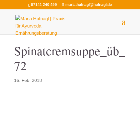
07141 240 499
maria.hufnagl@hufnagl.de
Spinatcremsuppe_üb_
72
16. Feb. 2018