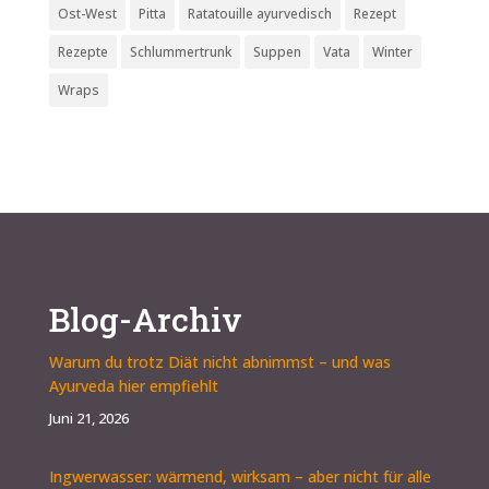
Ost-West
Pitta
Ratatouille ayurvedisch
Rezept
Rezepte
Schlummertrunk
Suppen
Vata
Winter
Wraps
Blog-Archiv
Warum du trotz Diät nicht abnimmst – und was
Ayurveda hier empfiehlt
Juni 21, 2026
Ingwerwasser: wärmend, wirksam – aber nicht für alle