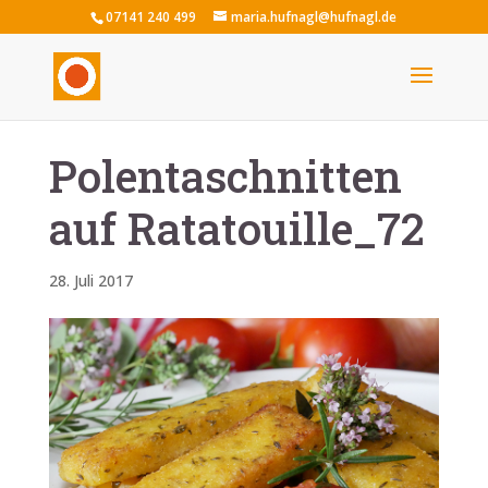
07141 240 499
maria.hufnagl@hufnagl.de
Polentaschnitten
auf Ratatouille_72
28. Juli 2017