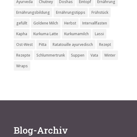
Ayurveda
Chutney
Doshas
Eintopf
Ernährung
Ernährungsbildung
Ernährungstipps
Frühstück
gefüllt
Goldene Milch
Herbst
Intervallfasten
Kapha
Kurkuma Latte
Kurkumamilch
Lassi
Ost-West
Pitta
Ratatouille ayurvedisch
Rezept
Rezepte
Schlummertrunk
Suppen
Vata
Winter
Wraps
Blog-Archiv