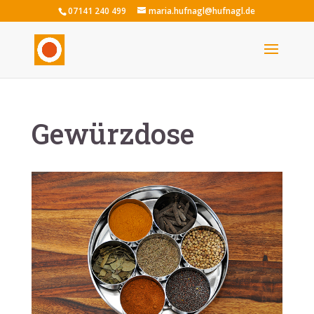
07141 240 499
maria.hufnagl@hufnagl.de
Gewürzdose