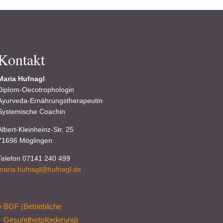
Kontakt
Maria Hufnagl
Diplom-Oecotrophologin
Ayurveda-Ernährungstherapeutin
Systemische Coachin
Albert-Kleinheinz-Str. 25
71696 Möglingen
Telefon 07141 240 499
maria.hufnagl@hufnagl.de
» BGF (Betriebliche
Gesundheitsförderung)