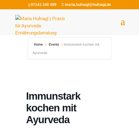
07141 240 499
maria.hufnagl@hufnagl.de
Home
Events
Immunstark kochen mit
Ayurveda
Immunstark
kochen mit
Ayurveda