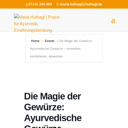
07141 240 499
maria.hufnagl@hufnagl.de
Home
Events
Die Magie der Gewürze:
Ayurvedische Gewürze – verstehen,
kombinieren, anwenden
Die Magie der
Gewürze:
Ayurvedische