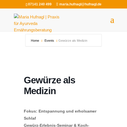
07141 240 499
maria.hufnagl@hufnagl.de
Home
Events
Gewürze als Medizin
Gewürze als
Medizin
Fokus: Entspannung und erholsamer
Schlaf
Gewürz-Erlebnis-Seminar & Koch-