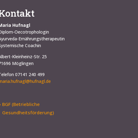
Kontakt
Maria Hufnagl
Diplom-Oecotrophologin
Ayurveda-Ernährungstherapeutin
Systemische Coachin
Albert-Kleinheinz-Str. 25
71696 Möglingen
Telefon 07141 240 499
maria.hufnagl@hufnagl.de
» BGF (Betriebliche
Gesundheitsförderung)