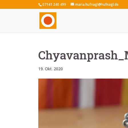
07141 240 499
maria.hufnagl@hufnagl.de
Chyavanprash_M
19. Okt. 2020