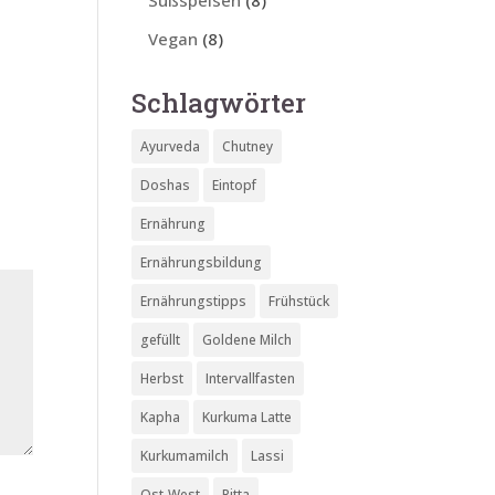
Süßspeisen
(8)
Vegan
(8)
Schlagwörter
Ayurveda
Chutney
Doshas
Eintopf
Ernährung
Ernährungsbildung
Ernährungstipps
Frühstück
gefüllt
Goldene Milch
Herbst
Intervallfasten
Kapha
Kurkuma Latte
Kurkumamilch
Lassi
Ost-West
Pitta