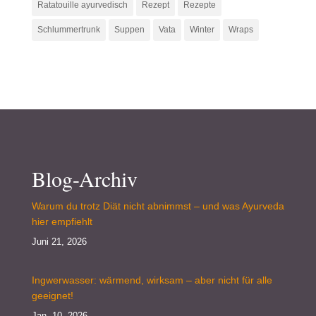
Ratatouille ayurvedisch
Rezept
Rezepte
Schlummertrunk
Suppen
Vata
Winter
Wraps
Blog-Archiv
Warum du trotz Diät nicht abnimmst – und was Ayurveda
hier empfiehlt
Juni 21, 2026
Ingwerwasser: wärmend, wirksam – aber nicht für alle
geeignet!
Jan. 10, 2026