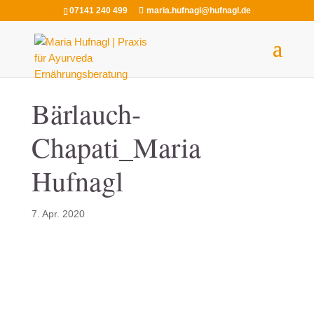
07141 240 499
maria.hufnagl@hufnagl.de
Bärlauch-
Chapati_Maria
Hufnagl
7. Apr. 2020