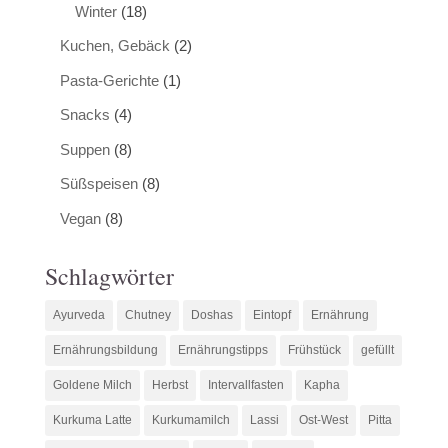
Winter
(18)
Kuchen, Gebäck
(2)
Pasta-Gerichte
(1)
Snacks
(4)
Suppen
(8)
Süßspeisen
(8)
Vegan
(8)
Schlagwörter
Ayurveda
Chutney
Doshas
Eintopf
Ernährung
Ernährungsbildung
Ernährungstipps
Frühstück
gefüllt
Goldene Milch
Herbst
Intervallfasten
Kapha
Kurkuma Latte
Kurkumamilch
Lassi
Ost-West
Pitta