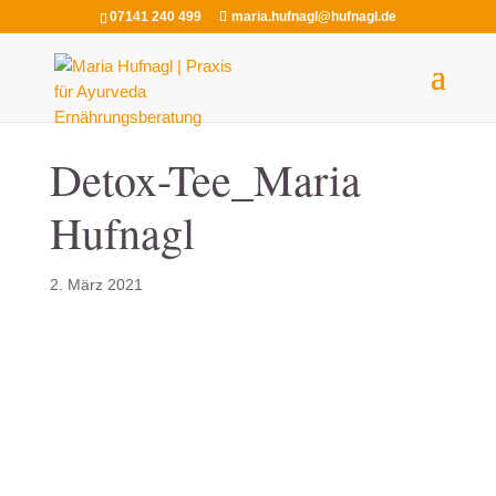
07141 240 499
maria.hufnagl@hufnagl.de
Detox-Tee_Maria
Hufnagl
2. März 2021