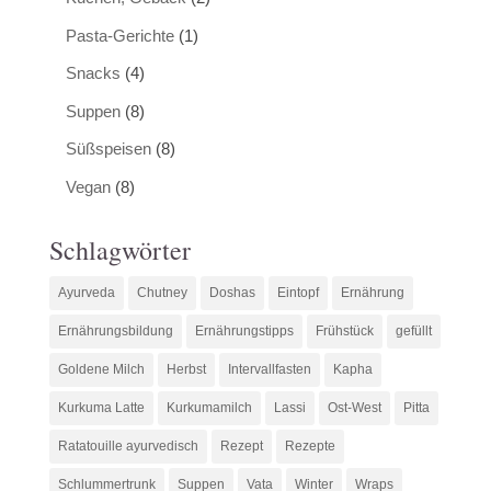
Pasta-Gerichte
(1)
Snacks
(4)
Suppen
(8)
Süßspeisen
(8)
Vegan
(8)
Schlagwörter
Ayurveda
Chutney
Doshas
Eintopf
Ernährung
Ernährungsbildung
Ernährungstipps
Frühstück
gefüllt
Goldene Milch
Herbst
Intervallfasten
Kapha
Kurkuma Latte
Kurkumamilch
Lassi
Ost-West
Pitta
Ratatouille ayurvedisch
Rezept
Rezepte
Schlummertrunk
Suppen
Vata
Winter
Wraps