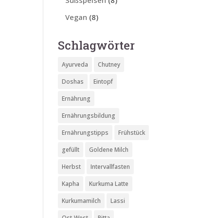
Süßspeisen
(8)
Vegan
(8)
Schlagwörter
Ayurveda
Chutney
Doshas
Eintopf
Ernährung
Ernährungsbildung
Ernährungstipps
Frühstück
gefüllt
Goldene Milch
Herbst
Intervallfasten
Kapha
Kurkuma Latte
Kurkumamilch
Lassi
Ost-West
Pitta