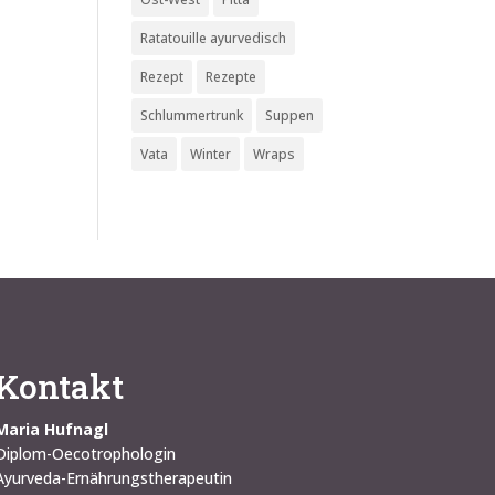
Ratatouille ayurvedisch
Rezept
Rezepte
Schlummertrunk
Suppen
Vata
Winter
Wraps
Kontakt
Maria Hufnagl
Diplom-Oecotrophologin
Ayurveda-Ernährungstherapeutin