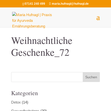
07141 240 499
maria.hufnagl@hufnagl.de
Weihnachtliche
Geschenke_72
Kategorien
Detox
(14)
Gesundheitstipps
(30)