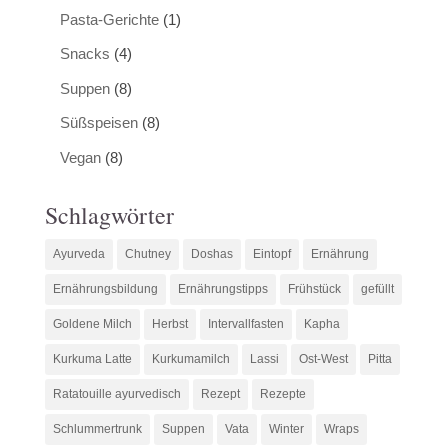
Pasta-Gerichte
(1)
Snacks
(4)
Suppen
(8)
Süßspeisen
(8)
Vegan
(8)
Schlagwörter
Ayurveda
Chutney
Doshas
Eintopf
Ernährung
Ernährungsbildung
Ernährungstipps
Frühstück
gefüllt
Goldene Milch
Herbst
Intervallfasten
Kapha
Kurkuma Latte
Kurkumamilch
Lassi
Ost-West
Pitta
Ratatouille ayurvedisch
Rezept
Rezepte
Schlummertrunk
Suppen
Vata
Winter
Wraps