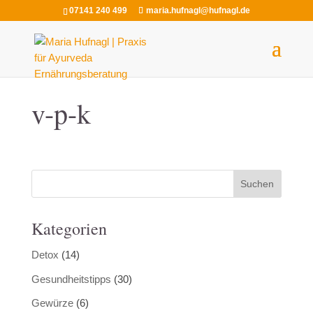
07141 240 499
maria.hufnagl@hufnagl.de
v-p-k
Kategorien
Detox
(14)
Gesundheitstipps
(30)
Gewürze
(6)