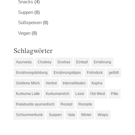
Snacks
(4)
Suppen
(8)
Süßspeisen
(8)
Vegan
(8)
Schlagwörter
Ayurveda
Chutney
Doshas
Eintopf
Ernährung
Ernährungsbildung
Ernährungstipps
Frühstück
gefüllt
Goldene Milch
Herbst
Intervallfasten
Kapha
Kurkuma Latte
Kurkumamilch
Lassi
Ost-West
Pitta
Ratatouille ayurvedisch
Rezept
Rezepte
Schlummertrunk
Suppen
Vata
Winter
Wraps