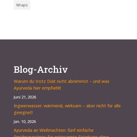
Wraps
Blog-Archiv
Warum du trotz Diät nicht abnimmst – und was
Ayurveda hier empfiehlt
Juni 21, 2026
Ingwerwasser: wärmend, wirksam – aber nicht für alle
geeignet!
Jan. 10, 2026
Ayurveda an Weihnachten: fünf einfache
Ernährungstipps für entspannte Feiertage ohne