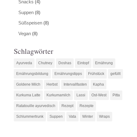
Snacks
(4)
Suppen
(8)
Süßspeisen
(8)
Vegan
(8)
Schlagwörter
Ayurveda
Chutney
Doshas
Eintopf
Ernährung
Ernährungsbildung
Ernährungstipps
Frühstück
gefüllt
Goldene Milch
Herbst
Intervallfasten
Kapha
Kurkuma Latte
Kurkumamilch
Lassi
Ost-West
Pitta
Ratatouille ayurvedisch
Rezept
Rezepte
Schlummertrunk
Suppen
Vata
Winter
Wraps