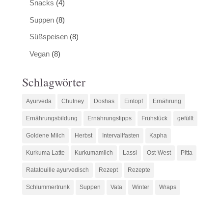
Snacks
(4)
Suppen
(8)
Süßspeisen
(8)
Vegan
(8)
Schlagwörter
Ayurveda
Chutney
Doshas
Eintopf
Ernährung
Ernährungsbildung
Ernährungstipps
Frühstück
gefüllt
Goldene Milch
Herbst
Intervallfasten
Kapha
Kurkuma Latte
Kurkumamilch
Lassi
Ost-West
Pitta
Ratatouille ayurvedisch
Rezept
Rezepte
Schlummertrunk
Suppen
Vata
Winter
Wraps