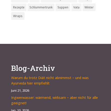
Rezepte
Schlummertrunk
Suppen
Vata
Winter
Wraps
Blog-Archiv
Warum du trotz Diät nicht abnimmst – und was
Ayurveda hier empfiehlt
Juni 21, 2026
Ingwerwasser: wärmend, wirksam – aber nicht für alle
geeignet!
Jan. 10, 2026