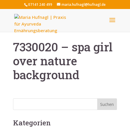
07141 240 499
maria.hufnagl@hufnagl.de
7330020 – spa girl
over nature
background
Kategorien