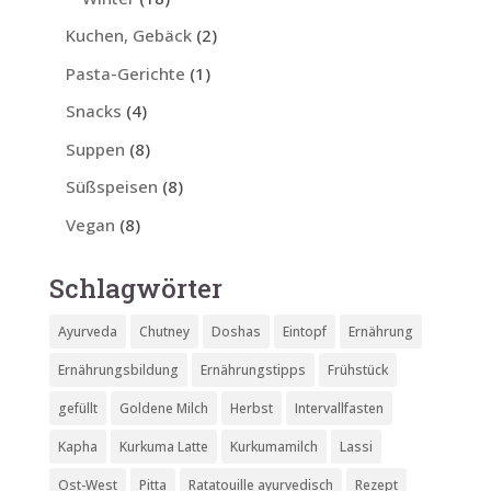
Kuchen, Gebäck
(2)
Pasta-Gerichte
(1)
Snacks
(4)
Suppen
(8)
Süßspeisen
(8)
Vegan
(8)
Schlagwörter
Ayurveda
Chutney
Doshas
Eintopf
Ernährung
Ernährungsbildung
Ernährungstipps
Frühstück
gefüllt
Goldene Milch
Herbst
Intervallfasten
Kapha
Kurkuma Latte
Kurkumamilch
Lassi
Ost-West
Pitta
Ratatouille ayurvedisch
Rezept